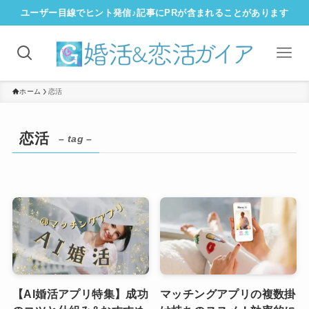
ユーザー目線でヒント発信♪記事にPRが含まれることがあります
ホーム
恋活
恋活
– tag –
【AI婚活アプリ特集】成功
マッチングアプリの複数掛