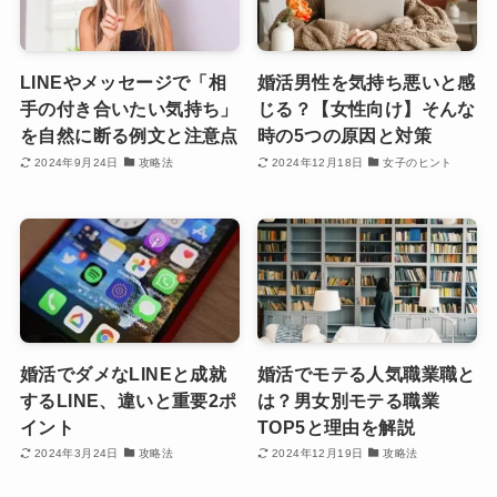
LINEやメッセージで「相
婚活男性を気持ち悪いと感
手の付き合いたい気持ち」
じる？【女性向け】そんな
を自然に断る例文と注意点
時の5つの原因と対策
2024年9月24日
攻略法
2024年12月18日
女子のヒント
婚活でダメなLINEと成就
婚活でモテる人気職業職と
するLINE、違いと重要2ポ
は？男女別モテる職業
イント
TOP5と理由を解説
2024年3月24日
攻略法
2024年12月19日
攻略法