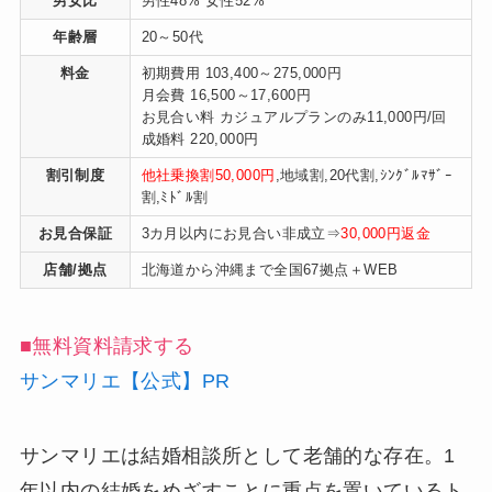
男女比
男性48% 女性52%
年齢層
20～50代
料金
初期費用 103,400～275,000円
月会費 16,500～17,600円
お見合い料 カジュアルプランのみ11,000円/回
成婚料 220,000円
割引制度
他社乗換割50,000円
,地域割,20代割,ｼﾝｸﾞﾙﾏｻﾞｰ
割,ﾐﾄﾞﾙ割
お見合保証
3カ月以内にお見合い非成立⇒
30,000円返金
店舗/拠点
北海道から沖縄まで全国67拠点＋WEB
■無料資料請求する
サンマリエ【公式】PR
サンマリエは結婚相談所として老舗的な存在。1
年以内の結婚をめざすことに重点を置いているト