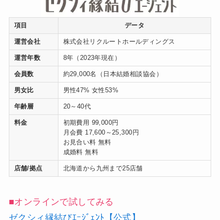
項目
データ
運営会社
株式会社リクルートホールディングス
運営年数
8年（2023年現在）
会員数
約29,000名（日本結婚相談協会）
男女比
男性47% 女性53%
年齢層
20～40代
料金
初期費用 99,000円
月会費 17,600～25,300円
お見合い料 無料
成婚料 無料
店舗/拠点
北海道から九州まで25店舗
■オンラインで試してみる
ゼクシィ縁結びｴｰｼﾞ
ｪ
ﾝﾄ【公式】