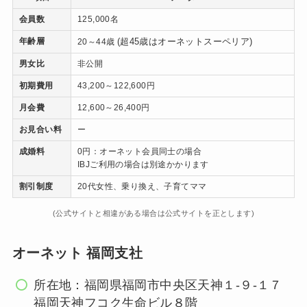
会員数
125,000名
年齢層
(超45歳はオーネットスーペリア)
20～44歳
男女比
非公開
初期費用
43,200～122,600円
月会費
12,600～26,400円
お見合い料
ー
成婚料
0円：オーネット会員同士の場合
IBJご利用の場合は別途かかります
割引制度
20代女性、乗り換え、子育てママ
(公式サイトと相違がある場合は公式サイトを正とします)
オーネット 福岡支社
所在地：福岡県福岡市中央区天神１-９-１７
福岡天神フコク生命ビル８階