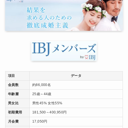
項目
データ
会員数
約86,000名
年齢層
25歳～44歳
男女比
男性45% 女性55%
初期費用
181,500～400,950円
月会費
17,050円