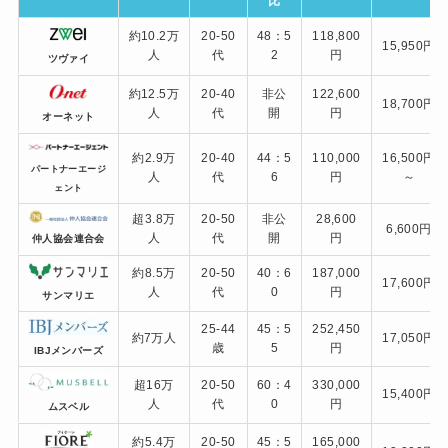
比
約10.2万
20-50
48：5
118,800
15,950円
人
代
2
円
ツヴァイ
約12.5万
20-40
非公
122,600
18,700円
人
代
開
円
オーネット
約2.9万
20-40
44：5
110,000
16,500円
パートナーエージ
人
代
6
円
～
ェント
超3.8万
20-50
非公
28,600
6,600円
人
代
開
円
仲人協会連合会
約8.5万
20-50
40：6
187,000
17,600円
人
代
0
円
サンマリエ
25-44
45：5
252,450
約7万人
17,050円
歳
5
円
IBJメンバーズ
超16万
20-50
60：4
330,000
15,400円
人
代
0
円
ムスベル
約5.4万
20-50
45：5
165,000