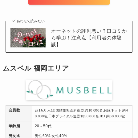
あわせて読みたい
オーネットの評判悪い？口コミか
ら学ぶ！注意点【利用者の体験
談】
ムスベル 福岡エリア
会員数
超16万人
(全国結婚相談所連盟:約10,000名,良縁ネット:約4
0,000名,日本ブライダル連盟:約50,000名.IBJ:約68,000名)
年齢層
20～50代
男女比
男性60% 女性40%