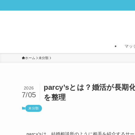
マッ
ホーム
未分類
parcy’sとは？婚活が
2026
7/05
を整理
未分類
parcy’sは、結婚相談所のように相手を紹介する