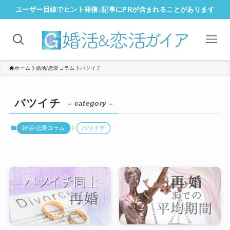
ユーザー目線でヒント発信♪記事にPRが含まれることがあります
ホーム
婚活/恋愛コラム
バツイチ
バツイチ
– category –
婚活/恋愛コラム
バツイチ